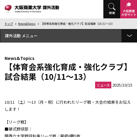
大阪商業
検索
大学
サイト
トップ
News&Topics
【体育会系強化育成・強化クラブ】試合結果（10/11～13）
課外活動
試合予定
News&Topics
統括・独立団体
【体育会系強化育成・強化クラブ】
試合結果（10/11～13）
体育会系クラブ
2025/10/15
ニュース
文化会系クラブ
キャンパスサークル
10/11 （土）～13（月・祝）に行われたリーグ戦・大会の結果をお伝え
します！
クラブ動画配信
【リーグ戦】
大商大スポーツ新聞
■硬式野球部：
関西六大学野球秋季リーグ戦／最終8勝5敗