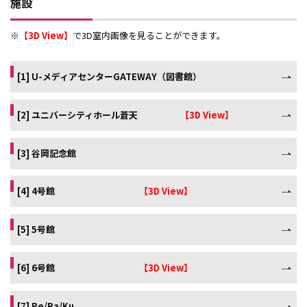
施設
※
【3D View】
で3D室内画像を見ることができます。
[1] U-メディアセンターGATEWAY（図書館）
[2] ユニバーシティホール蒼天
【3D View】
[3] 谷岡記念館
[4] 4号館
【3D View】
[5] 5号館
[6] 6号館
【3D View】
[7] Re/Ra/Ku