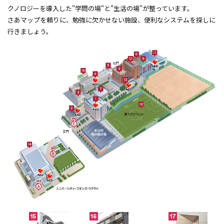
クノロジーを導入した"学問の場"と"生活の場"が整っています。
6号館
さあマップを頼りに、勉強に欠かせない施設、便利なシステムを探しに
行きましょう。
Re/Ra/Ku
研究棟
9号館
本館
総合体育館
グラウンド
S-café（喫茶）
ユニバーシティ・コモンズ リアクト
S-dorm（男子学生寮）