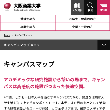
大学資料
検索
MENU
受験生の方
在学生・保護者の方
卒業生の方
企業・一般の方
トップ
キャンパスマップ
キャンパスマップ
U-メディアセンターGATEWAY（図書館）
キャンパスマップ
ユニバーシティホール蒼天
谷岡記念館
アカデミックな研究施設から憩いの場まで、キャン
パスは高感度の施設がつまった快適空間。
4号館
4年間、しかも一日の大半を過ごすキャンパスだから、快適な環境は大
Ｓ-terrace(学生食堂)
学生活を送る上で重要なポイントです。本学には世界の拠点として活動
5号館
する研究施設からスポーツ施設、カフェテリアまで、最新のメディアテ