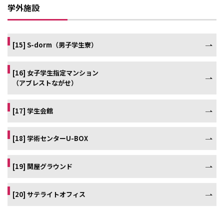
学外施設
[15] S-dorm（男子学生寮）
[16] 女子学生指定マンション
（アブレストながせ）
[17] 学生会館
[18] 学術センターU-BOX
[19] 関屋グラウンド
[20] サテライトオフィス