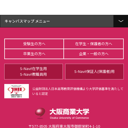
キャンパスマップ
U-メディアセンターGATEWAY（図書館）
受験生の方へ
在学生・保護者の方へ
ユニバーシティホール蒼天
卒業生の方へ
企業・一般の方へ
谷岡記念館
S-Navi!在学生用
4号館
S-Navi!保証人(保護者)用
S-Navi!教職員用
Ｓ-terrace(学生食堂)
公益財団法人日本高等教育評価機構より大学評価基準を満たして
いると認定
5号館
6号館
Re/Ra/Ku
〒577-8505 大阪府東大阪市御厨栄町4-1-10