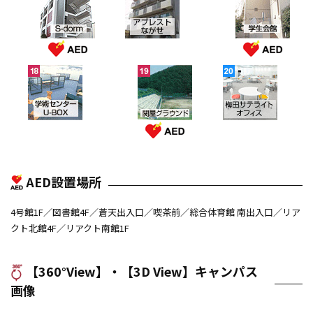
女子学生指定マンション
（アブレストながせ）
学生会館
学術センターU-BOX
関屋グラウンド
サテライトオフィス
AED設置場所
4号館1F／図書館4F／蒼天出入口／喫茶前／総合体育館 南出入口／リア
クト北館4F／リアクト南館1F
【360°View】・【3D View】キャンパス
画像