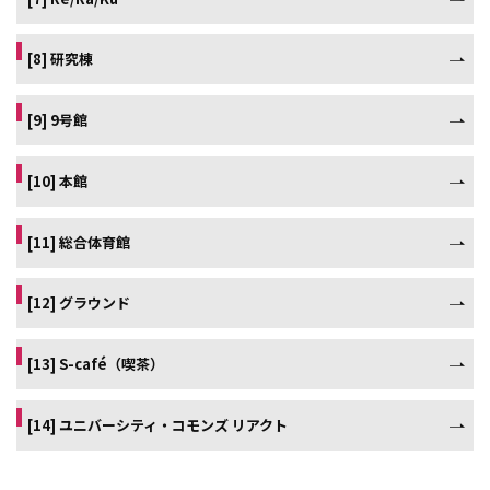
[8] 研究棟
[9] 9号館
[10] 本館
[11] 総合体育館
[12] グラウンド
[13] S-café（喫茶）
[14] ユニバーシティ・コモンズ リアクト