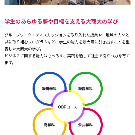
大商大ビジネス・アイディアコンテスト
学生のあらゆる夢や目標を支える大商大の学び
大商大公開講座
グループワーク・ディスカッションを取り入れた授業や、地域の人々と
全学共通科目
共に取り組むプログラムなど、学生の能力を最大限に引き出すことを重
視した大商大の学び。
教職課程
ビジネスに関する能力はもちろん、実践を通して社会で役立つ力を育て
公務員試験対策科目
ます。
社会調査士科目
大阪商業大学AI・データサイエンス教育プログラム
単位互換制度
資格講座
就業力教育