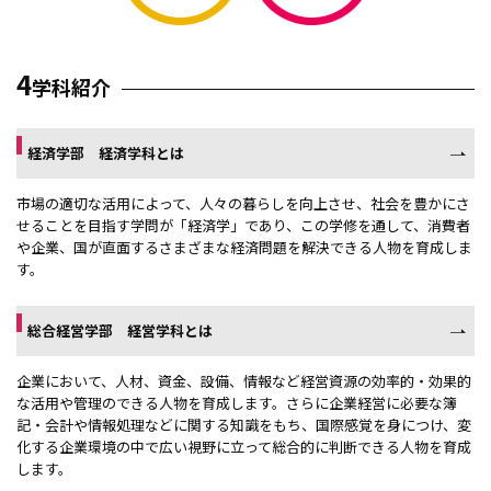
海外研修
留学生バディ
4
学科紹介
起業教育
経済学部 経済学科とは
サポート学習
市場の適切な活用によって、人々の暮らしを向上させ、社会を豊かにさ
オフィスアワー制度
せることを目指す学問が「経済学」であり、この学修を通して、消費者
や企業、国が直面するさまざまな経済問題を解決できる人物を育成しま
大学院
す。
付属施設・研究所
総合経営学部 経営学科とは
企業において、人材、資金、設備、情報など経営資源の効率的・効果的
な活用や管理のできる人物を育成します。さらに企業経営に必要な簿
記・会計や情報処理などに関する知識をもち、国際感覚を身につけ、変
化する企業環境の中で広い視野に立って総合的に判断できる人物を育成
します。