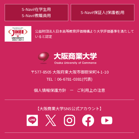
S-Navi!在学生用
公共学部 公共学科とは
S-Navi!保証人(保護者)用
S-Navi!教職員用
OBPコース（大阪商業大学ビジネス・パイオニアコース）
公益財団法人日本高等教育評価機構より大学評価基準を満たして
いると認定
フィールドワークゼミナール
大商大ビジネス・アイディアコンテスト
大商大公開講座
〒577-8505 大阪府東大阪市御厨栄町4-1-10
全学共通科目
TEL：06-6781-0381(代表)
個人情報保護方針
ご利用上の注意
教職課程
公務員試験対策科目
【
大阪商業大学SNS公式アカウント
】
社会調査士科目
LINE
twitter
instagram
facebook
youtube
大阪商業大学AI・データサイエンス教育プログラム