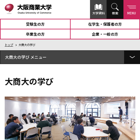
大学資料
検索
MENU
受験生の方
在学生・保護者の方
卒業生の方
企業・一般の方
トップ
大商大の学び
大商大の学び
経済学部 経済学科とは
大商大の学び
総合経営学部 経営学科とは
総合経営学部 商学科とは
公共学部 公共学科とは
OBPコース（大阪商業大学ビジネス・パイオニアコース）
フィールドワークゼミナール