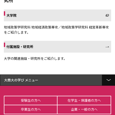
大学院
地域政策学研究科 地域経済政策専攻／地域政策学研究科 経営革新専攻
をご紹介します。
付属施設・研究所
大学の関連施設・研究所をご紹介します。
大商大の学び
経済学部 経済学科とは
受験生の方へ
在学生・保護者の方へ
総合経営学部 経営学科とは
卒業生の方へ
企業・一般の方へ
総合経営学部 商学科とは