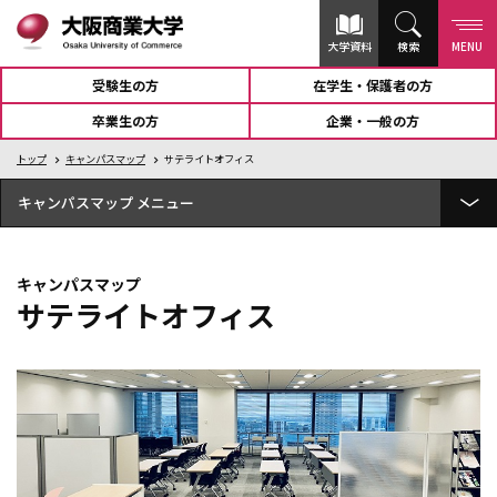
大学資料
検索
MENU
受験生の方
在学生・保護者の方
卒業生の方
企業・一般の方
トップ
キャンパスマップ
サテライトオフィス
キャンパスマップ
U-メディアセンターGATEWAY（図書館）
キャンパスマップ
ユニバーシティホール蒼天
サテライトオフィス
谷岡記念館
4号館
Ｓ-terrace(学生食堂)
5号館