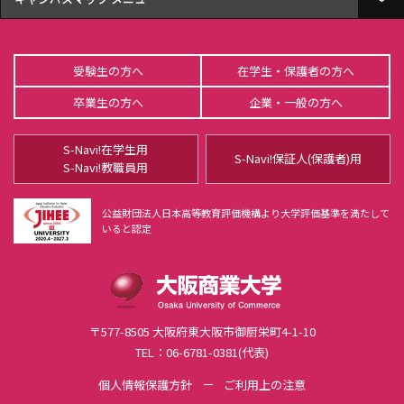
U-メディアセンターGATEWAY（図書館）
受験生の方へ
在学生・保護者の方へ
ユニバーシティホール蒼天
卒業生の方へ
企業・一般の方へ
谷岡記念館
S-Navi!在学生用
4号館
S-Navi!保証人(保護者)用
S-Navi!教職員用
Ｓ-terrace(学生食堂)
公益財団法人日本高等教育評価機構より大学評価基準を満たして
いると認定
5号館
6号館
Re/Ra/Ku
〒577-8505 大阪府東大阪市御厨栄町4-1-10
研究棟
TEL：06-6781-0381(代表)
個人情報保護方針
ご利用上の注意
9号館