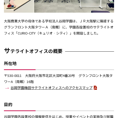
6号館
Re/Ra/Ku
大阪商業大学の母体である学校法人谷岡学園は、ＪＲ大阪駅に隣接する
グランフロント大阪タワーＡ（南館）に、学園各設置校のサテライトオ
研究棟
フィス「CURIO-CITY（キュリオ‐シティ）」を開設しました。
9号館
サ
テライトオフィスの概要
本館
所在地
総合体育館
〒530-0011 大阪府大阪市北区大深町4番20号 グランフロント大阪タ
グラウンド
ワーA（南館）16階
谷岡学園梅田サテライトオフィスへのアクセスマップ
S-café（喫茶）
ユニバーシティ・コモンズ リアクト
目的
S-dorm（男子学生寮）
谷岡学園各設置校の情報発信をはじめ、授業やイベントの実施及び就職