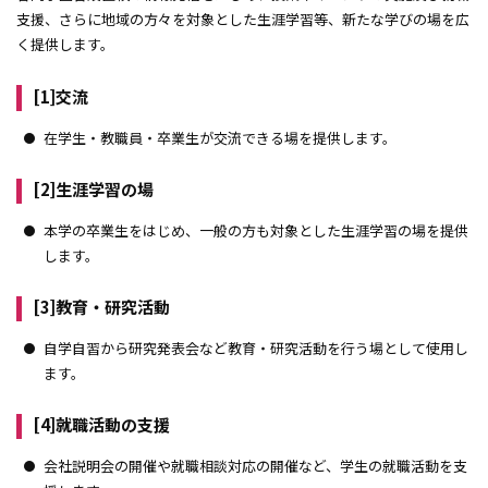
女子学生指定マンション
（アブレストながせ）
支援、さらに地域の方々を対象とした生涯学習等、新たな学びの場を広
く提供します。
学生会館
[1]交流
学術センターU-BOX
在学生・教職員・卒業生が交流できる場を提供します。
関屋グラウンド
[2]生涯学習の場
サテライトオフィス
本学の卒業生をはじめ、一般の方も対象とした生涯学習の場を提供
します。
[3]教育・研究活動
自学自習から研究発表会など教育・研究活動を行う場として使用し
ます。
[4]就職活動の支援
会社説明会の開催や就職相談対応の開催など、学生の就職活動を支