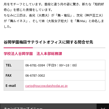
月をモチーフとしています。普段と違う月の姿に驚き、新たな「知的好
奇心」を感じた表情をしています。
ちなみに三匹は、長兄（大商大）が「舞・電伝」、次兄（神戸芸工大）
が「舞ルイネス」、そして妹（大阪女子短大）を「舞 Mai」と命名しま
した。
谷岡学園梅田サテライトオフィスに関する問合せ先
学校法人谷岡学園 法人本部総務課
TEL
06-6781-0384（平日9：00～18：00）
FAX
06-6787-3002
E-mail
curio@oucow.daishodai.ac.jp
キャンパスマップ