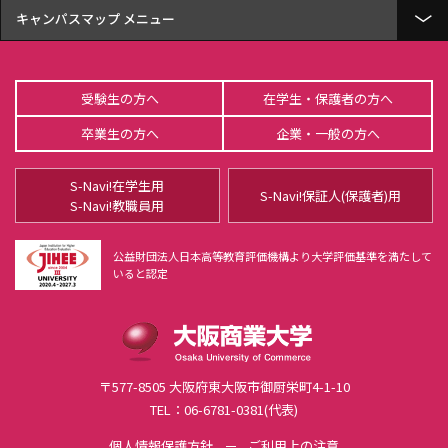
キャンパスマップ
U-メディアセンターGATEWAY（図書館）
受験生の方へ
在学生・保護者の方へ
ユニバーシティホール蒼天
卒業生の方へ
企業・一般の方へ
谷岡記念館
S-Navi!在学生用
4号館
S-Navi!保証人(保護者)用
S-Navi!教職員用
Ｓ-terrace(学生食堂)
公益財団法人日本高等教育評価機構より大学評価基準を満たして
いると認定
5号館
6号館
Re/Ra/Ku
〒577-8505 大阪府東大阪市御厨栄町4-1-10
研究棟
TEL：06-6781-0381(代表)
個人情報保護方針
ご利用上の注意
9号館