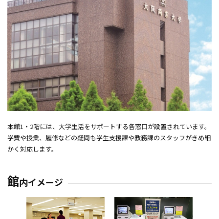
6号館
Re/Ra/Ku
研究棟
9号館
本館
総合体育館
本館1・2階には、大学生活をサポートする各窓口が設置されています。
学費や授業、履修などの疑問も学生支援課や教務課のスタッフがきめ細
グラウンド
かく対応します。
S-café（喫茶）
館
内イメージ
ユニバーシティ・コモンズ リアクト
S-dorm（男子学生寮）