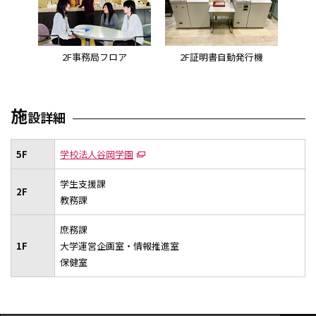
女子学生指定マンション
（アブレストながせ）
学生会館
2F事務局フロア
2F証明書自動発行機
学術センターU-BOX
関屋グラウンド
施
設詳細
サテライトオフィス
5F
学校法人谷岡学園
学生支援課
2F
教務課
庶務課
1F
大学運営企画室・情報推進室
保健室