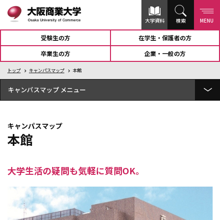
大学資料
検索
MENU
受験生の方
在学生・保護者の方
卒業生の方
企業・一般の方
トップ
キャンパスマップ
本館
キャンパスマップ
U-メディアセンターGATEWAY（図書館）
キャンパスマップ
ユニバーシティホール蒼天
本館
谷岡記念館
大学生活の疑問も気軽に質問OK。
4号館
Ｓ-terrace(学生食堂)
5号館