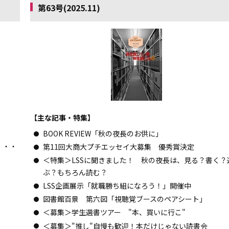
第63号(2025.11)
【主な記事・特集】
BOOK REVIEW「秋の夜長のお供に」
・・・
第11回大商大プチエッセイ大募集 優秀賞決定
＜特集＞LSSに聞きました！ 秋の夜長は、見る？書く？
ぶ？もちろん読む？
LSS企画展示「就職勝ち組になろう！」開催中
図書館百景 第六図「視聴覚ブースのペアシート」
＜募集＞学生選書ツアー "本、買いに行こ"
＜募集＞"推し"自慢も歓迎！本だけじゃない読書会