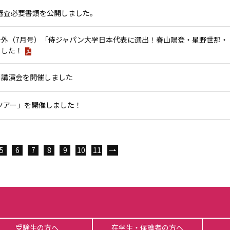
審査必要書類を公開しました。
号外（7月号）「侍ジャパン大学日本代表に選出！春山陽登・星野世那・
ました！
別講演会を開催しました
書ツアー」を開催しました！
次へ
5
6
7
8
9
10
11
受験生の方へ
在学生・保護者の方へ