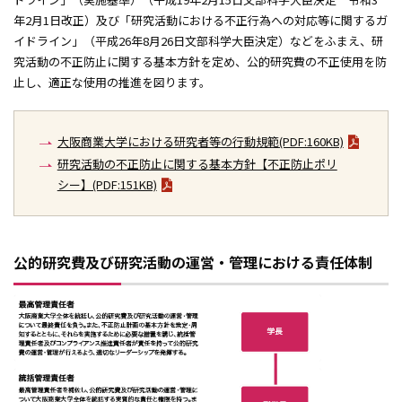
FD活動
年2月1日改正）及び「研究活動における不正行為への対応等に関するガ
組織・規程
イドライン」（平成26年8月26日文部科学大臣決定）などをふまえ、研
究活動の不正防止に関する基本方針を定め、公的研究費の不正使用を防
学校法人谷岡学園
止し、適正な使用の推進を図ります。
大阪商業大学における研究者等の行動規範(PDF:160KB)
研究活動の不正防止に関する基本方針【不正防止ポリ
シー】(PDF:151KB)
公的研究費及び研究活動の運営・管理における責任体制