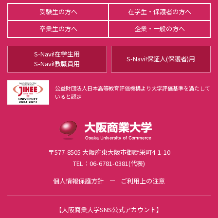
受験生の方へ
在学生・保護者の方へ
情報公表
卒業生の方へ
企業・一般の方へ
教育研究活動
教員紹介
S-Navi!在学生用
S-Navi!保証人(保護者)用
S-Navi!教職員用
商経学会
不正防止・研究倫理に対する取り組み
公益財団法人日本高等教育評価機構より大学評価基準を満たして
利益相反ポリシー・マネジメント
いると認定
FD活動
組織・規程
学校法人谷岡学園
〒577-8505 大阪府東大阪市御厨栄町4-1-10
TEL：06-6781-0381(代表)
個人情報保護方針
ご利用上の注意
【
大阪商業大学SNS公式アカウント
】