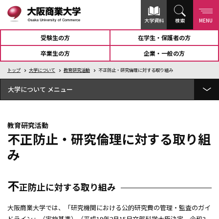
大学資料
検索
MENU
受験生の方
在学生・保護者の方
卒業生の方
企業・一般の方
トップ
大学について
教育研究活動
不正防止・研究倫理に対する取り組み
大学について
概要
教育研究活動
情報公表
不正防止・研究倫理に対する取り組
み
教育研究活動
教員紹介
不
商経学会
正防止に対する取り組み
不正防止・研究倫理に対する取り組み
大阪商業大学では、「研究機関における公的研究費の管理・監査のガイ
利益相反ポリシー・マネジメント
ドライン」（実施基準）（平成19年2月15日文部科学大臣決定 令和3