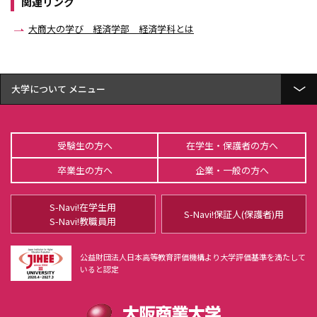
関連リンク
大商大の学び 経済学部 経済学科とは
大学について
概要
受験生の方へ
在学生・保護者の方へ
情報公表
卒業生の方へ
企業・一般の方へ
教育研究活動
教員紹介
S-Navi!在学生用
S-Navi!保証人(保護者)用
S-Navi!教職員用
経済学部 経済学科
総合経営学部 経営学科
公益財団法人日本高等教育評価機構より大学評価基準を満たして
総合経営学部 商学科
いると認定
公共学部 公共学科
商経学会
不正防止・研究倫理に対する取り組み