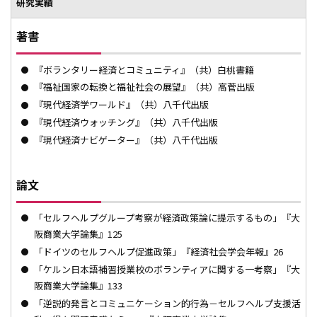
研究実績
著書
『ボランタリー経済とコミュニティ』（共）白桃書籍
『福祉国家の転換と福祉社会の展望』（共）高菅出版
『現代経済学ワールド』（共）八千代出版
『現代経済ウォッチング』（共）八千代出版
『現代経済ナビゲーター』（共）八千代出版
論文
「セルフヘルプグループ考察が経済政策論に提示するもの」『大
阪商業大学論集』125
「ドイツのセルフヘルプ促進政策」『経済社会学会年報』26
「ケルン日本語補習授業校のボランティアに関する一考察」『大
阪商業大学論集』133
「逆説的発言とコミュニケーション的行為－セルフヘルプ支援活