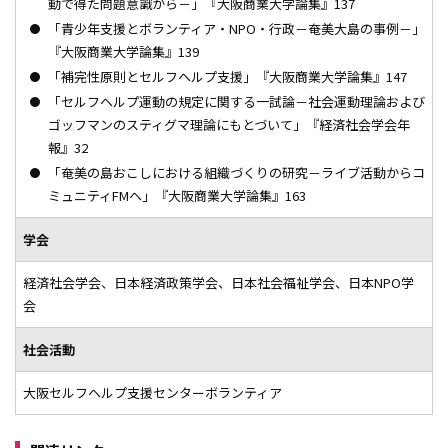
動で得た問題意識から－」『大阪商業大学論集』137
「青少年支援とボランティア・NPO・行政－奄美大島の事例－」
『大阪商業大学論集』139
「補完性原則とセルフヘルプ支援」『大阪商業大学論集』147
「セルフヘルプ運動の規定に関する一試論－社会運動理論および
ゴッフマンのスティグマ理論にもとづいて」『経済社会学会年
報』32
「奄美の島おこしにおける組織づくりの研究－ライブ活動からコ
ミュニティFMヘ」『大阪商業大学論集』163
学会
経済社会学会、日本経済政策学会、日本社会福祉学会、日本NPO学
会
社会活動
大阪セルフヘルプ支援センターボランティア