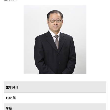
公共学部 公共学科
商経学会
不正防止・研究倫理に対する取り組み
利益相反ポリシー・マネジメント
FD活動
組織・規程
学校法人谷岡学園
生年月日
1964年
学歴