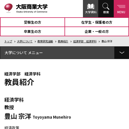
大学資料
検索
MENU
受験生の方
在学生・保護者の方
卒業生の方
企業・一般の方
トップ
大学について
教育研究活動
教員紹介
経済学部 経済学科
豊山 宗洋
大学について
概要
経済学部 経済学科
情報公表
教員紹介
教育研究活動
経済学科
教員紹介
教授
経済学部 経済学科
豊山 宗洋
総合経営学部 経営学科
Toyoyama Munehiro
総合経営学部 商学科
経済政策