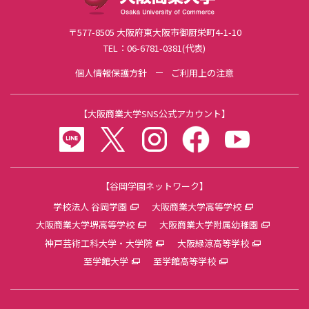
利益相反ポリシー・マネジメント
〒577-8505 大阪府東大阪市御厨栄町4-1-10
FD活動
TEL：06-6781-0381(代表)
組織・規程
個人情報保護方針
ご利用上の注意
学校法人谷岡学園
【
大阪商業大学SNS公式アカウント
】
LINE
twitter
instagram
facebook
youtube
【谷岡学園ネットワーク】
学校法人 谷岡学園
大阪商業大学高等学校
大阪商業大学堺高等学校
大阪商業大学附属幼稚園
神戸芸術工科大学・大学院
大阪緑涼高等学校
至学館大学
至学館高等学校