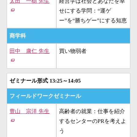
太田 一樹 先生
経営学は社会とあなたを幸
せにする学問：“運ゲ
ー”を“勝ちゲー”にする知恵
商学科
田中 康仁 先生
買い物弱者
ゼミナール形式
13:25～14:05
フィールドワークゼミナール
豊山 宗洋 先生
高齢者の就業：仕事を紹介
するセンターのPRを考えよ
う