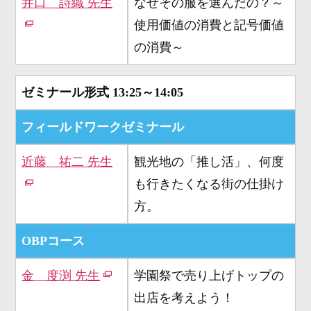
井口 詩織 先生
なぜその服を選んだの？～
使用価値の消費と記号価値
の消費～
ゼミナール形式
13:25～14:05
フィールドワークゼミナール
近藤 祐二 先生
観光地の「推し活」、何度
も行きたくなる街の仕掛け
方。
OBPコース
金 度渕 先生
学園祭で売り上げトップの
出店を考えよう！