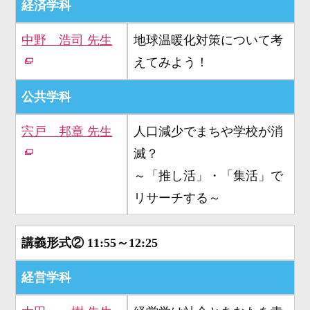
経済学科
中野 浩司 先生
地球温暖化対策について考
えてみよう！
公共学科
宍戸 邦章 先生
人口減少でまちや学校が消
滅？
～「推し活」・「集活」で
リサーチする～
講義形式②
11:55～12:25
経営学科