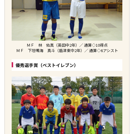
ＭＦ 林 佑真（英田中2年）／ 通算◇10得点
ＭＦ 下垣鳴海 真斗（盾津東中2年）／ 通算◇6アシスト
優秀選手賞（ベストイレブン）