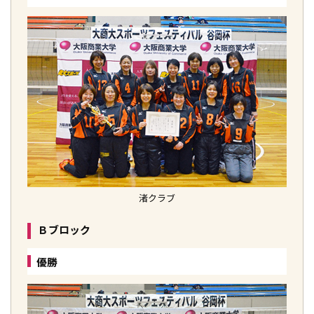
渚クラブ
Ｂブロック
優勝