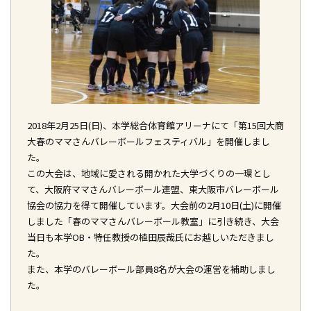
地域連携の取り組み（2019年度）
地域連携の取り組み（2018年度）
地域連携の取り組み（2017年度）
スポーツ教室
スポーツフェスティバル
Early Bird University
カルチャー講座
2018年2月25日(日)、本学総合体育館アリーナにて「第15回大商
地域諸団体との連携
大春のママさんバレーボールフェスティバル」を開催しまし
た。
国際交流
この大会は、地域に愛される開かれた大学づくりの一環とし
て、大阪府ママさんバレーボール連盟、東大阪市バレーボール
大商大ビジネス・アイディアコンテスト
協会の協力を得て開催しています。大会前の2月10日(土)に開催
しました「春のママさんバレーボール教室」に引き続き、大会
大商大ビジネス・アイディアコンテスト商品開発プログラム
当日も本学OB・特任教授の植田辰哉氏にお越しいただきまし
全国高等学校ビジネスアイディア甲子園
た。
また、本学のバレーボール部員8名が大会の運営を補助しまし
起業教育
た。