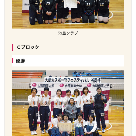
池島クラブ
Ｃブロック
優勝