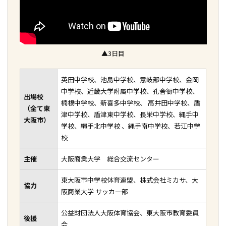
▲3日目
英田中学校、池島中学校、意岐部中学校、金岡
中学校、近畿大学附属中学校、
孔舎衙中学校、
出場校
楠根中学校、新喜多中学校、 高井田中学校、盾
（全て東
津中学校、
盾津東中学校、長栄中学校、縄手中
大阪市）
学校、縄手北中学校 、縄手南中学校、若江中学
校
主催
大阪商業大学 総合交流センター
東大阪市中学校体育連盟、株式会社ミカサ、大
協力
阪商業大学 サッカー部
公益財団法人大阪体育協会、東大阪市教育委員
後援
会