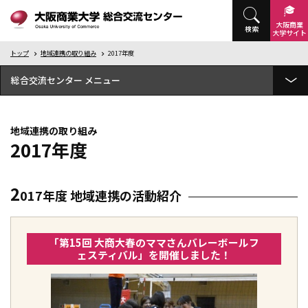
大阪商業
検索
大学
サイト
トップ
地域連携の取り組み
2017年度
総合交流センター
フィールドワークゼミナール
地域連携の取り組み
大商大公開講座
2017年度
大阪商業大学 地域連携ポリシー
2
017年度 地域連携の活動紹介
地域連携の取り組み
地域連携の取り組み（2024年度）
地域連携の取り組み（2023年度）
「第15回 大商大春のママさんバレーボールフ
ェスティバル」を開催しました！
地域連携の取り組み（2022年度）
地域連携の取り組み（2021年度）
地域連携の取り組み（2020年度）