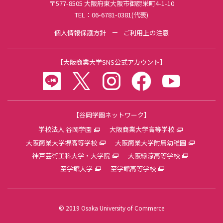
〒577-8505 大阪府東大阪市御厨栄町4-1-10
資格講座
TEL：06-6781-0381(代表)
TOEIC
個人情報保護方針
ご利用上の注意
TOEFL-ITP®
日商簿記検定
【
大阪商業大学SNS公式アカウント
】
ビジネス会計検定
LINE
twitter
instagram
facebook
youtube
情報処理技術者（ITパスポート）
基本情報技術者
Microsoft Office Specialist
【谷岡学園ネットワーク】
通関士
学校法人 谷岡学園
大阪商業大学高等学校
宅地建物取引士
大阪商業大学堺高等学校
大阪商業大学附属幼稚園
証券外務員二種＋一種
神戸芸術工科大学・大学院
大阪緑涼高等学校
ファイナンシャル・プランニング技能検定
至学館大学
至学館高等学校
法学検定
経済学検定
経営学検定
© 2019 Osaka University of Commerce
ビジネス実務法務検定