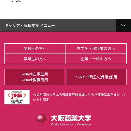
さい。
資格取得実績
キャリア・就職支援
就職実績
受験生の方へ
在学生・保護者の方へ
個別就職サポート
卒業生の方へ
企業・一般の方へ
就職支援プログラム
S-Navi!在学生用
インターンシップ
S-Navi!保証人(保護者)用
S-Navi!教職員用
就職へのステップ
公益財団法人日本高等教育評価機構より大学評価基準を満たして
いると認定
内定者の声
社長として活躍する大商大のOB・OG
求人について（企業向け）