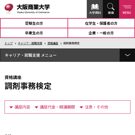
大学資料
検索
MENU
受験生の方
在学生・保護者の方
卒業生の方
企業・一般の方
トップ
キャリア・就職支援
資格講座
調剤事務検定
キャリア・就職支援
就職実績
資格講座
個別就職サポート
調剤事務検定
就職支援プログラム
インターンシップ
講座内容
講座代金・開講期間
注意・その他
就職へのステップ
内定者の声