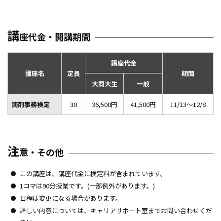
法学検定
経済学検定
経営学検定
講
座代金・開講期間
ビジネス実務法務検定
旅行業務取扱管理者（国内・総合）
講座代金
世界遺産検定
講座名
定員
期間
リテールマーケティング（販売士）検定
大商大生
一般
秘書検定
調剤事務検定
30
36,500円
41,500円
11/13～12/8
色彩検定
ギャンブル等依存症対策士
医科医療事務検定
注
調剤事務検定
意・その他
医科医療事務検定+調剤事務検定
この講座は、講座代金に検定料が含まれています。
公務員受験対策
1コマは90分授業です。(一部例外があります。)
就職試験対策
日程は変更になる場合があります。
資格講座受講申込のご案内
詳しい内容については、キャリアサポート室までお問い合わせくだ
資格取得支援制度