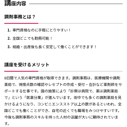
講
座内容
社長として活躍する大商大のOB・OG
調剤事務とは？
求人について（企業向け）
専門資格なのに手軽にとりやすい！
資格講座
全国どこでも勤務可能！
TOEIC
結婚・出産後も長く安定して働くことができます！
TOEFL-ITP®
日商簿記検定
講座を受けるメリット
ビジネス会計検定
情報処理技術者（ITパスポート）
8日間で人気の専門資格が取得できます。調剤事務は、医療機関や調剤
基本情報技術者
薬局で、保険点数の確認やレセプトの作成・受付・会計など薬剤師をサ
Microsoft Office Specialist
ポートする仕事です。国の施策により「診察は病院で、薬は調剤薬局
で」という「医薬分業」が進んでいます。街中でも多くの調剤薬局を見
通関士
かけるようになり、コンビニエンスストア以上の数があるといわれ、全
宅地建物取引士
国どこでも働くことができ、自宅の近くでも職場をみつけやすいです。
証券外務員二種＋一種
今後も調剤事務のスキルを持った人材の活躍が大いに期待されていま
ファイナンシャル・プランニング技能検定
す。