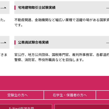
宅地建物取引士試験実績
した。
不動産関連、金融機関など幅広い業種で活躍の場がある国家
です。
公務員試験合格実績
だきま
官公庁、地方公共団体、国税専門官、裁判所事務官、各都道
警察、消防官、市役所職員などを目指します。
受験生の方へ
在学生・保護者の方へ
S-Navi!在学生用