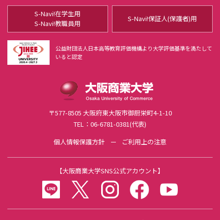
起業教育
S-Navi!在学生用
S-Navi!保証人(保護者)用
S-Navi!教職員用
大商大ビジネス・アイディアコンテスト
全国高等学校ビジネスアイディア甲子園
公益財団法人日本高等教育評価機構より大学評価基準を満たして
起業教育研究会
いると認定
起業教育研究会について
講演会レポート
授業の充実と学びの実践
大商大アントレラボ
〒577-8505 大阪府東大阪市御厨栄町4-1-10
リエゾン・オフィス
TEL：06-6781-0381(代表)
個人情報保護方針
ご利用上の注意
【
大阪商業大学SNS公式アカウント
】
LINE
twitter
instagram
facebook
youtube