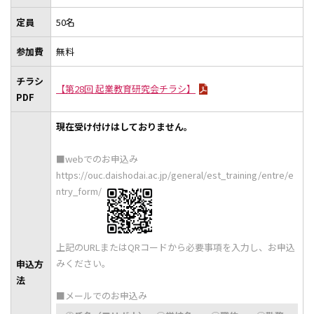
定員
50名
参加費
無料
チラシ
【第28回 起業教育研究会チラシ】
PDF
現在受け付けはしておりません。
■webでのお申込み
https://ouc.daishodai.ac.jp/general/est_training/entre/e
ntry_form/
上記のURLまたはQRコードから必要事項を入力し、お申込
みください。
申込方
法
■メールでのお申込み