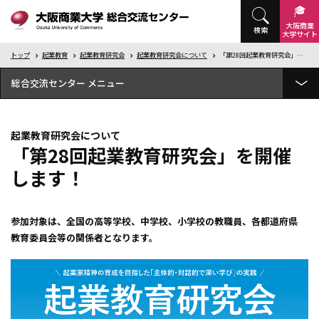
大阪商業
検索
大学
サイト
トップ
起業教育
起業教育研究会
起業教育研究会について
「第28回起業教育研究会」を開催します！
総合交流センター
フィールドワークゼミナール
起業教育研究会について
大商大公開講座
「第28回起業教育研究会」を開催
します！
大阪商業大学 地域連携ポリシー
地域連携の取り組み
参加対象は、全国の高等学校、中学校、小学校の教職員、各都道府県
国際交流
教育委員会等の関係者となります。
大商大ビジネス・アイディアコンテスト
大商大ビジネス・アイディアコンテスト商品開発プログラム