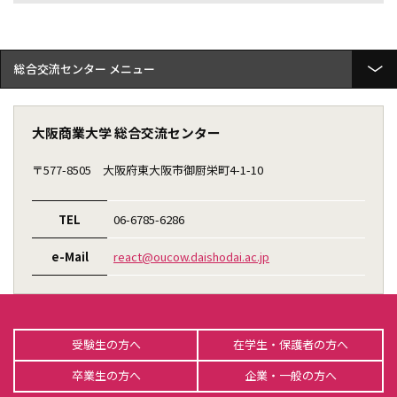
総合交流センター
フィールドワークゼミナール
大阪商業大学 総合交流センター
大商大公開講座
〒577-8505
大阪府東大阪市御厨栄町4-1-10
大阪商業大学 地域連携ポリシー
TEL
06-6785-6286
地域連携の取り組み
e-Mail
react@oucow.daishodai.ac.jp
国際交流
大商大ビジネス・アイディアコンテスト
大商大ビジネス・アイディアコンテスト商品開発プログラム
受験生の方へ
在学生・保護者の方へ
全国高等学校ビジネスアイディア甲子園
卒業生の方へ
企業・一般の方へ