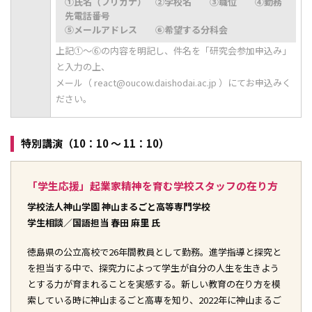
①氏名（フリガナ） ②学校名 ③職位 ④勤務
先電話番号
⑤メールアドレス ⑥希望する分科会
上記①～⑥の内容を明記し、件名を「研究会参加申込み」
と入力の上、
メール（ react@oucow.daishodai.ac.jp ）にてお申込みく
ださい。
特別講演（10：10 ～ 11：10）
「学生応援」起業家精神を育む学校スタッフの在り方
学校法人神山学園 神山まるごと高等専門学校
学生相談／国語担当 春田 麻里 氏
徳島県の公立高校で26年間教員として勤務。進学指導と探究と
を担当する中で、探究力によって学生が自分の人生を生きよう
とする力が育まれることを実感する。新しい教育の在り方を模
索している時に神山まるごと高専を知り、2022年に神山まるご