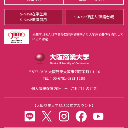
入試結果
就職・資格
S-Navi!在学生用
WEB出願
大商大の国際交流
S-Navi!保証人(保護者)用
S-Navi!教職員用
入試Q＆A
WOMAN STYLE
公益財団法人日本高等教育評価機構より大学評価基準を満たして
いると認定
学費
ユニバーシティ・コモンズ リアクト
奨学金・授業料減免制度
受験支援制度
〒577-8505 大阪府東大阪市御厨栄町4-1-10
入学検定料減免制度
TEL：06-6781-0381(代表)
試験日自由選択制
個人情報保護方針
ご利用上の注意
宿泊割引サービス
地方試験会場
【
大阪商業大学SNS公式アカウント
】
2027年度入学試験要項
障がい学生支援
LINE
twitter
instagram
facebook
youtube
入学検定料の返還