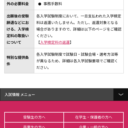
外の必要料金
事務手数料
経営学科アドミッションポリシー
出願後の受験
各入学試験制度において、一旦支払われた入学検定
商学科アドミッションポリシー
辞退などにお
料は返還いたしません。ただし、返還対象となる
ける、入学検
場合がありますので、詳細は以下のページをご確認
公共学科アドミッションポリシー
定料の取扱い
ください。
について
【
入学検定料の返還
】
経済学部 経済学科とは
各入学試験制度で試験日・試験会場・選考方法等
特別な提供条
総合経営学部 経営学科とは
が異なるため、詳細は各入学試験要項でご確認く
件
ださい。
総合経営学部 商学科とは
公共学部 公共学科とは
OBPコース
入試情報
入試一覧
フィールドワークゼミナール
受験生の方へ
在学生・保護者の方へ
志願者状況
大商大ビジネス・アイデアコンテスト
卒業生の方へ
企業・一般の方へ