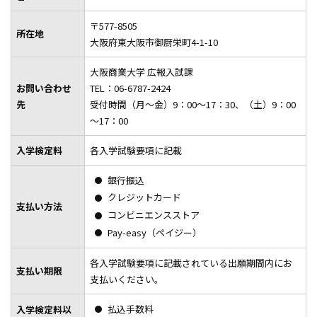
奨学金・授業料減免制度
〒577-8505
所在地
大阪府東大阪市御厨栄町4-1-10
受験支援制度
大阪商業大学 広報入試課
入学検定料減免制度
お問い合わせ
TEL：06-6787-2424
試験日自由選択制
先
受付時間（月～金）9：00～17：30、（土）9：00
宿泊割引サービス
～17：00
地方試験会場
入学検定料
各入学試験要項に記載
2027年度入学試験要項
障がい学生支援
銀行振込
入学検定料の返還
クレジットカード
支払い方法
入学辞退について
コンビニエンスストア
Pay-easy（ペイジー）
入学手続時納入金振替制度
特定商取引法に基づく表示
各入学試験要項に記載されている出願期間内にお
支払い期限
大学体験イベント
支払いください。
経済学科アドミッションポリシー
払込手数料
入学検定料以