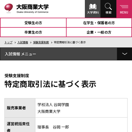
大学資料
検索
MENU
受験生の方
在学生・保護者の方
卒業生の方
企業・一般の方
トップ
入試情報
受験支援制度
特定商取引法に基づく表示
入試情報
入試一覧
受験支援制度
志願者状況
特定商取引法に基づく表示
入試結果
WEB出願
学校法人 谷岡学園
販売事業者
大阪商業大学
入試Q＆A
運営統括責任
理事長 谷岡 一郎
学費
者