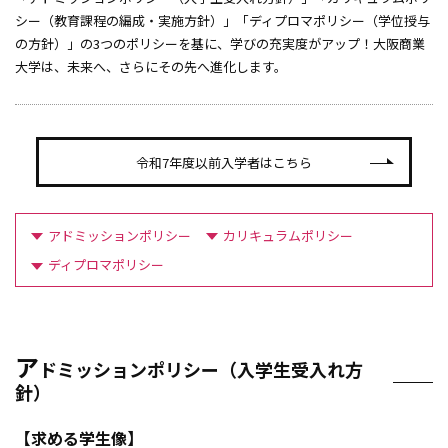
シー（教育課程の編成・実施方針）」「ディプロマポリシー（学位授与
ピックアップ授業
の方針）」の3つのポリシーを基に、学びの充実度がアップ！大阪商業
教員紹介
大学は、未来へ、さらにその先へ進化します。
全学共通科目
公認スポーツ指導者資格
教職課程
社会調査士科目
令和7年度以前入学者はこちら
OBPコース（大阪商業大学ビジネス・パイオニアコース）
フィールドワークゼミナール
アドミッションポリシー
カリキュラムポリシー
ディプロマポリシー
大商大ビジネス・アイディアコンテスト
大商大公開講座
ア
全学共通科目
ドミッションポリシー（入学生受入れ方
針）
教職課程
【求める学生像】