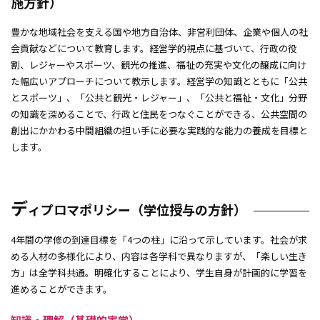
施方針）
大学院
豊かな地域社会を支える国や地方自治体、非営利団体、企業や個人の社
会貢献などについて教育します。経営学的視点に基づいて、行政の役
付属施設・研究所
割、レジャーやスポーツ、観光の推進、福祉の充実や文化の醸成に向け
た幅広いアプローチについて教示します。経営学の知識とともに「公共
とスポーツ」、「公共と観光・レジャー」、「公共と福祉・文化」分野
の知識を深めることで、行政と住民をつなぐことができる、公共空間の
創出にかかわる中間組織の担い手に必要な実践的な能力の養成を目標と
します。
デ
ィプロマポリシー（学位授与の方針）
4年間の学修の到達目標を「4つの柱」に沿って示しています。社会が求
める人材の多様化により、内容は各学科で異なりますが、「楽しい生き
方」は全学科共通。明確化することにより、学生自身が計画的に学習を
進めることができます。
知識・理解（基礎的実学）