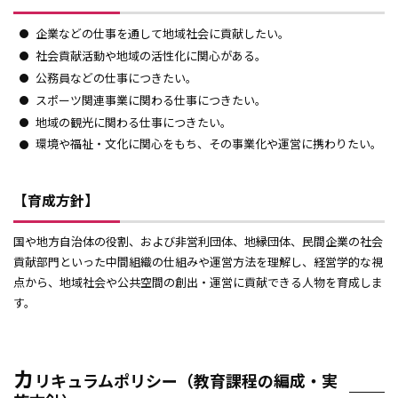
公務員試験対策科目
企業などの仕事を通して地域社会に貢献したい。
社会調査士科目
社会貢献活動や地域の活性化に関心がある。
公務員などの仕事につきたい。
大阪商業大学AI・データサイエンス教育プログラム
スポーツ関連事業に関わる仕事につきたい。
単位互換制度
地域の観光に関わる仕事につきたい。
環境や福祉・文化に関心をもち、その事業化や運営に携わりたい。
資格講座
就業力教育
【育成方針】
海外研修
国や地方自治体の役割、および非営利団体、地縁団体、民間企業の社会
貢献部門といった中間組織の仕組みや運営方法を理解し、経営学的な視
留学生バディ
点から、地域社会や公共空間の創出・運営に貢献できる人物を育成しま
す。
起業教育
サポート学習
カ
リキュラムポリシー（教育課程の編成・実
オフィスアワー制度