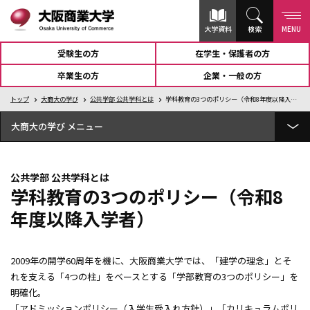
大学資料
検索
MENU
受験生の方
在学生・保護者の方
卒業生の方
企業・一般の方
トップ
大商大の学び
公共学部 公共学科とは
学科教育の3つのポリシー（令和8年度以降入学者）
大商大の学び
経済学部 経済学科とは
公共学部 公共学科とは
総合経営学部 経営学科とは
学科教育の3つのポリシー（令和8
年度以降入学者）
総合経営学部 商学科とは
公共学部 公共学科とは
2009年の開学60周年を機に、大阪商業大学では、「建学の理念」とそ
学科教育の3つのポリシー
れを支える「4つの柱」をベースとする「学部教育の3つのポリシー」を
学びの特徴
明確化。
4年間の学び
「アドミッションポリシー（入学生受入れ方針）」「カリキュラムポリ