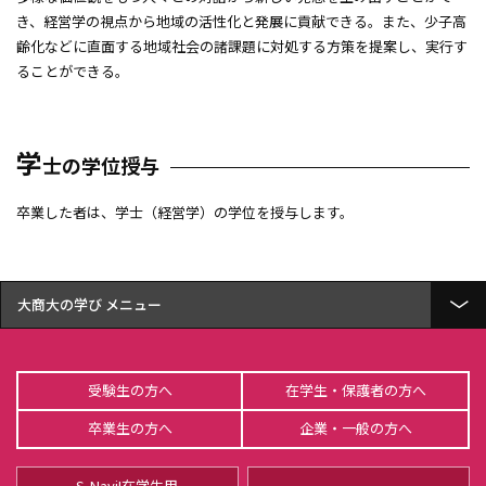
き、経営学の視点から地域の活性化と発展に貢献できる。また、少子高
齢化などに直面する地域社会の諸課題に対処する方策を提案し、実行す
ることができる。
学
士の学位授与
卒業した者は、学士（経営学）の学位を授与します。
大商大の学び
経済学部 経済学科とは
受験生の方へ
在学生・保護者の方へ
総合経営学部 経営学科とは
卒業生の方へ
企業・一般の方へ
総合経営学部 商学科とは
S-Navi!在学生用