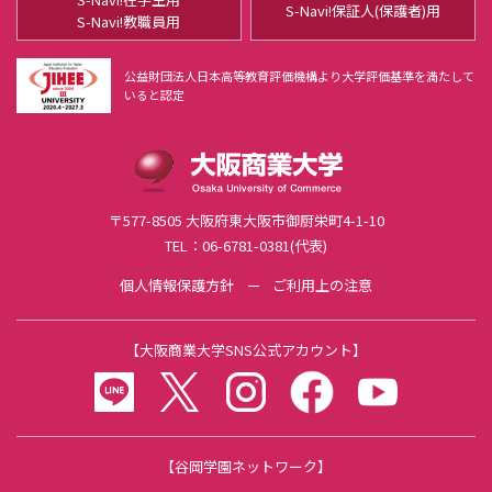
公共学部 公共学科とは
S-Navi!保証人(保護者)用
S-Navi!教職員用
学科教育の3つのポリシー
学びの特徴
公益財団法人日本高等教育評価機構より大学評価基準を満たして
いると認定
4年間の学び
ピックアップ授業
教員紹介
全学共通科目
〒577-8505 大阪府東大阪市御厨栄町4-1-10
公認スポーツ指導者資格
TEL：06-6781-0381(代表)
教職課程
社会調査士科目
個人情報保護方針
ご利用上の注意
OBPコース（大阪商業大学ビジネス・パイオニアコース）
【
大阪商業大学SNS公式アカウント
】
フィールドワークゼミナール
LINE
twitter
instagram
facebook
youtube
大商大ビジネス・アイディアコンテスト
大商大公開講座
【谷岡学園ネットワーク】