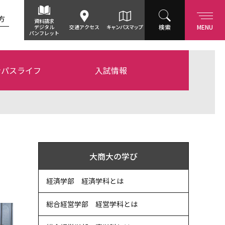
方
資料請求
検索
MENU
デジタル
交通アクセス
キャンパスマップ
パンフレット
ンパスライフ
入試情報
大商大の学び
経済学部 経済学科とは
総合経営学部 経営学科とは