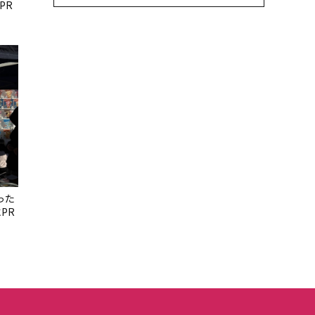
PR
った
PR