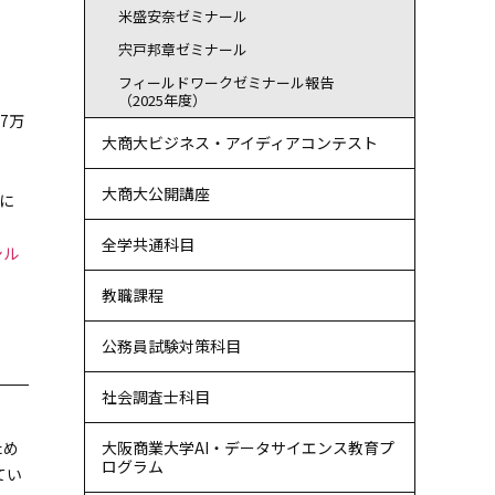
米盛安奈ゼミナール
宍戸邦章ゼミナール
フィールドワークゼミナール報告
（2025年度）
7万
大商大ビジネス・アイディアコンテスト
大商大公開講座
に
全学共通科目
シル
教職課程
公務員試験対策科目
社会調査士科目
大阪商業大学AI・データサイエンス教育プ
ため
ログラム
てい