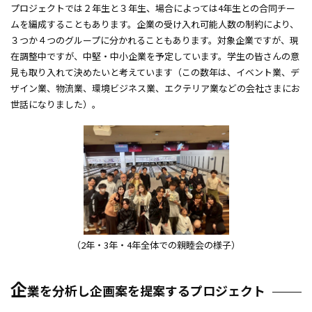
プロジェクトでは２年生と３年生、場合によっては4年生との合同チー
ムを編成することもあります。企業の受け入れ可能人数の制約により、
教職課程
３つか４つのグループに分かれることもあります。対象企業ですが、現
在調整中ですが、中堅・中小企業を予定しています。学生の皆さんの意
公務員試験対策科目
見も取り入れて決めたいと考えています（この数年は、イベント業、デ
社会調査士科目
ザイン業、物流業、環境ビジネス業、エクテリア業などの会社さまにお
世話になりました）。
大阪商業大学AI・データサイエンス教育プログラム
単位互換制度
資格講座
就業力教育
海外研修
（2年・3年・4年全体での親睦会の様子）
留学生バディ
企
業を分析し企画案を提案するプロジェクト
起業教育