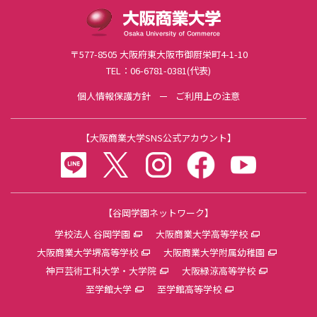
池田潔ゼミナール
太田一樹ゼミナール
〒577-8505 大阪府東大阪市御厨栄町4-1-10
成果物の発表
TEL：06-6781-0381(代表)
データ・資料集
粂野博行ゼミナール
個人情報保護方針
ご利用上の注意
大平剛士ゼミナール
近藤祐二ゼミナール
【
大阪商業大学SNS公式アカウント
】
岡田孝浩ゼミナール
LINE
twitter
instagram
facebook
youtube
米盛安奈ゼミナール
宍戸邦章ゼミナール
フィールドワークゼミナール報告
（2025年度）
【谷岡学園ネットワーク】
学校法人 谷岡学園
大阪商業大学高等学校
大商大ビジネス・アイディアコンテスト
大阪商業大学堺高等学校
大阪商業大学附属幼稚園
大商大公開講座
神戸芸術工科大学・大学院
大阪緑涼高等学校
至学館大学
至学館高等学校
全学共通科目