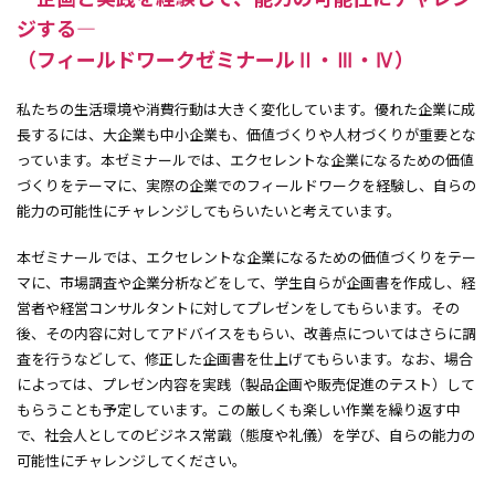
ジする―
豊山宗洋ゼミナール
（フィールドワークゼミナールⅡ・Ⅲ・Ⅳ）
池田潔ゼミナール
太田一樹ゼミナール
私たちの生活環境や消費行動は大きく変化しています。優れた企業に成
成果物の発表
長するには、大企業も中小企業も、価値づくりや人材づくりが重要とな
データ・資料集
っています。本ゼミナールでは、エクセレントな企業になるための価値
粂野博行ゼミナール
づくりをテーマに、実際の企業でのフィールドワークを経験し、自らの
大平剛士ゼミナール
能力の可能性にチャレンジしてもらいたいと考えています。
近藤祐二ゼミナール
本ゼミナールでは、エクセレントな企業になるための価値づくりをテー
岡田孝浩ゼミナール
マに、市場調査や企業分析などをして、学生自らが企画書を作成し、経
米盛安奈ゼミナール
営者や経営コンサルタントに対してプレゼンをしてもらいます。その
宍戸邦章ゼミナール
後、その内容に対してアドバイスをもらい、改善点についてはさらに調
フィールドワークゼミナール報告
（2025年度）
査を行うなどして、修正した企画書を仕上げてもらいます。なお、場合
によっては、プレゼン内容を実践（製品企画や販売促進のテスト）して
大商大ビジネス・アイディアコンテスト
もらうことも予定しています。この厳しくも楽しい作業を繰り返す中
で、社会人としてのビジネス常識（態度や礼儀）を学び、自らの能力の
大商大公開講座
可能性にチャレンジしてください。
全学共通科目