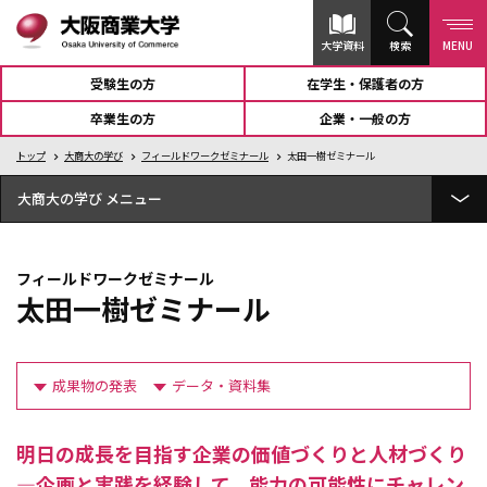
大学資料
検索
MENU
受験生の方
在学生・保護者の方
卒業生の方
企業・一般の方
トップ
大商大の学び
フィールドワークゼミナール
太田一樹ゼミナール
大商大の学び
経済学部 経済学科とは
フィールドワークゼミナール
総合経営学部 経営学科とは
太田一樹ゼミナール
総合経営学部 商学科とは
公共学部 公共学科とは
成果物の発表
データ・資料集
OBPコース（大阪商業大学ビジネス・パイオニアコース）
明日の成長を目指す企業の価値づくりと人材づくり
フィールドワークゼミナール
―企画と実践を経験して、能力の可能性にチャレン