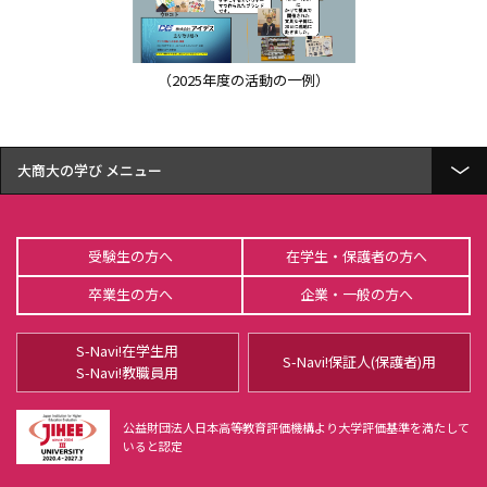
（2025年度の活動の一例）
大商大の学び
経済学部 経済学科とは
受験生の方へ
在学生・保護者の方へ
総合経営学部 経営学科とは
卒業生の方へ
企業・一般の方へ
総合経営学部 商学科とは
S-Navi!在学生用
公共学部 公共学科とは
S-Navi!保証人(保護者)用
S-Navi!教職員用
OBPコース（大阪商業大学ビジネス・パイオニアコース）
公益財団法人日本高等教育評価機構より大学評価基準を満たして
いると認定
フィールドワークゼミナール
豊山宗洋ゼミナール