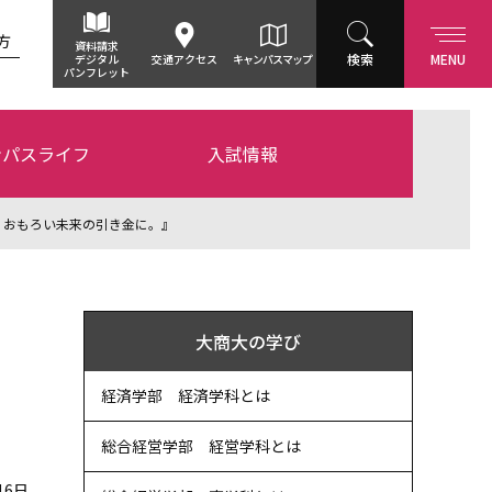
方
資料請求
検索
MENU
デジタル
交通アクセス
キャンパスマップ
パンフレット
ンパスライフ
入試情報
、おもろい未来の引き金に。』
大商大の学び
経済学部 経済学科とは
総合経営学部 経営学科とは
16日