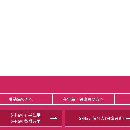
受験生の方へ
在学生・保護者の方へ
S-Navi!在学生用
S-Navi!保証人(保護者)用
S-Navi!教職員用