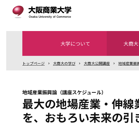
大学について
大商大
トップ
ページ
大商大の学び
大商大公開講座
地域産業振
地域産業振興論（講座スケジュール）
最大の地場産業・伸線
を、おもろい未来の引