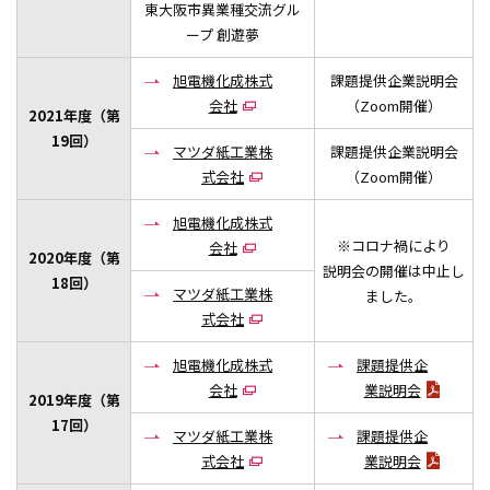
東大阪市異業種交流グル
大学院
ープ 創遊夢
付属施設・研究所
旭電機化成株式
課題提供企業説明会
会社
（Zoom開催）
2021年度（第
19回）
マツダ紙工業株
課題提供企業説明会
式会社
（Zoom開催）
旭電機化成株式
※コロナ禍により
会社
2020年度（第
説明会の開催は中止し
18回）
マツダ紙工業株
ました。
式会社
旭電機化成株式
課題提供企
会社
業説明会
2019年度（第
17回）
マツダ紙工業株
課題提供企
式会社
業説明会