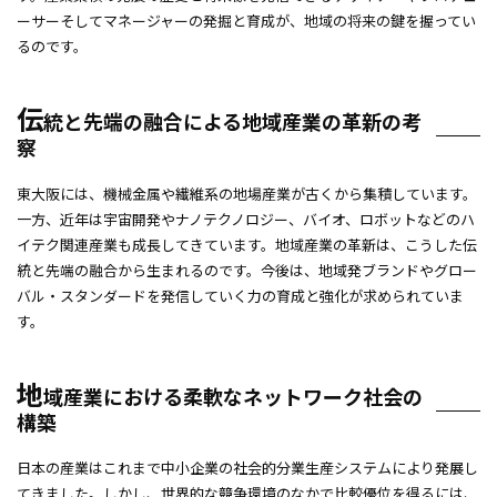
ーサーそしてマネージャーの発掘と育成が、地域の将来の鍵を握ってい
るのです。
伝
統と先端の融合による地域産業の革新の考
察
東大阪には、機械金属や繊維系の地場産業が古くから集積しています。
一方、近年は宇宙開発やナノテクノロジー、バイオ、ロボットなどのハ
イテク関連産業も成長してきています。地域産業の革新は、こうした伝
統と先端の融合から生まれるのです。今後は、地域発ブランドやグロー
バル・スタンダードを発信していく力の育成と強化が求められていま
す。
地
域産業における柔軟なネットワーク社会の
構築
日本の産業はこれまで中小企業の社会的分業生産システムにより発展し
てきました。しかし、世界的な競争環境のなかで比較優位を得るには、