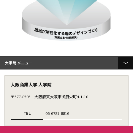
大学院
大学院概要
大阪商業大学 大学院
研究科紹介
〒577-8505
大阪府東大阪市御厨栄町4-1-10
地域経済政策専攻
地域経済政策専攻の特色
TEL
06-6781-8816
地域経済政策専攻の3つのポリシーについて
目指す人材育成とカリキュラムの関係
講義科目表