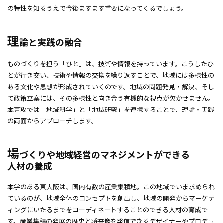
の特性を知るうえで今後ますます重要になってくるでしょう。
学位論文と研究
教員紹介
理
論と実践の融合
在学生・修了生紹介
ものづくりを担う「ひと」は、技術や情報を持っています。こうしたひ
入試情報
とが行き交い、技術や情報の交換を繰り返すことで、地域には多様性の
ある文化や思想が形成されていくのです。地域の問題発見・解決、そし
公開講座・研究講座
て政策立案には、その多様性と向き合う有機的な視点が欠かせません。
本専攻では「地域科学」と「地域研究」を連携することで、理論・実践
研究 PICK UP
の両面からアプローチします。
場
づくりや地域経営のマネジメントができる
人材の養成
本学のある東大阪は、国内有数の産業集積地。この地域でいま求められ
ているのが、地域全体のコンセプトを創出し、地域の開発からマーケテ
ィングにいたるまでをコーディネートすることのできる人材の育成で
す。産業集積の発展の歴史と将来像を発信できるデザイナーやプロデュ