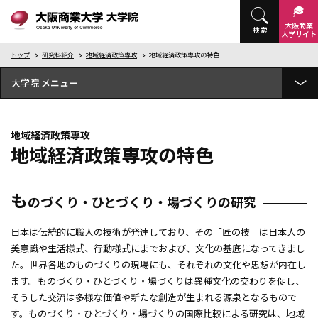
大阪商業
検索
大学
サイト
トップ
研究科紹介
地域経済政策専攻
地域経済政策専攻の特色
大学院
大学院概要
地域経済政策専攻
研究科紹介
地域経済政策専攻の特色
地域経済政策専攻
地域経済政策専攻の特色
も
のづくり・ひとづくり・場づくりの研究
地域経済政策専攻の3つのポリシーについて
目指す人材育成とカリキュラムの関係
日本は伝統的に職人の技術が発達しており、その「匠の技」は日本人の
講義科目表
美意識や生活様式、行動様式にまでおよび、文化の基底になってきまし
修了後の進路
た。世界各地のものづくりの現場にも、それぞれの文化や思想が内在し
博士後期課程
ます。ものづくり・ひとづくり・場づくりは異種文化の交わりを促し、
そうした交流は多様な価値や新たな創造が生まれる源泉となるもので
経営革新専攻
す。ものづくり・ひとづくり・場づくりの国際比較による研究は、地域
カリキュラムの仕組み