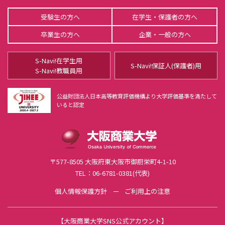
修了後の進路
受験生の方へ
在学生・保護者の方へ
博士後期課程
経営革新専攻
卒業生の方へ
企業・一般の方へ
カリキュラムの仕組み
S-Navi!在学生用
学位論文と研究
S-Navi!保証人(保護者)用
S-Navi!教職員用
教員紹介
公益財団法人日本高等教育評価機構より大学評価基準を満たして
在学生・修了生紹介
いると認定
入試情報
公開講座・研究講座
〒577-8505 大阪府東大阪市御厨栄町4-1-10
研究 PICK UP
TEL：06-6781-0381(代表)
個人情報保護方針
ご利用上の注意
【
大阪商業大学SNS公式アカウント
】