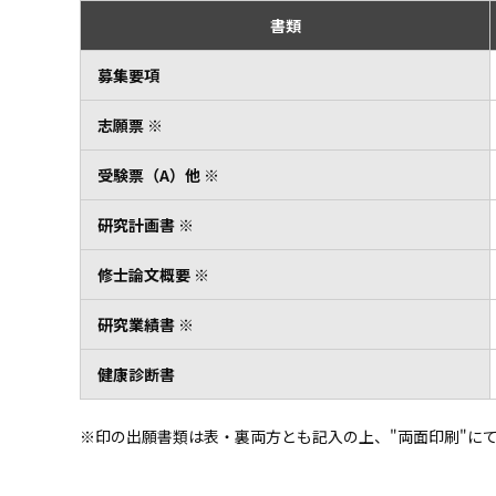
書類
募集要項
志願票 ※
受験票（A）他 ※
研究計画書 ※
修士論文概要 ※
研究業績書 ※
健康診断書
※印の出願書類は表・裏両方とも記入の上、"両面印刷"に