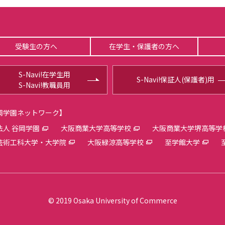
受験生の方へ
在学生・保護者の方へ
S-Navi!在学生用
S-Navi!保証人(保護者)用
S-Navi!教職員用
【谷岡学園ネットワーク】
法人 谷岡学園
大阪商業大学高等学校
大阪商業大学堺高等学
芸術工科大学・大学院
大阪緑涼高等学校
至学館大学
© 2019 Osaka University of Commerce