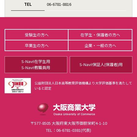
地域経済政策専攻専任教員
TEL
06-6781-8816
明石 芳彦
石上 敏
石川 雄一
閻 和平
受験生の方へ
在学生・保護者の方へ
加藤 慶一郎
卒業生の方へ
企業・一般の方へ
鎌苅 宏司
金 早雪
S-Navi!在学生用
S-Navi!保証人(保護者)用
宍戸 邦章
S-Navi!教職員用
西嶋 淳
狭間 惠三子
公益財団法人日本高等教育評価機構より大学評価基準を満たして
いると認定
初谷 勇
森田 学
地域経済政策専攻非常勤教員
経営革新専攻専任教員
経営革新専攻非常勤教員
〒577-8505 大阪府東大阪市御厨栄町4-1-10
TEL：06-6781-0381(代表)
在学生・修了生紹介