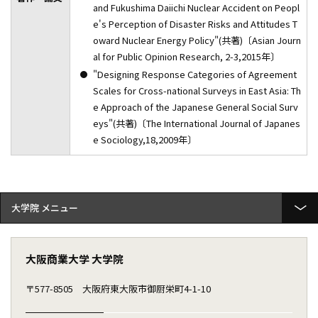
and Fukushima Daiichi Nuclear Accident on Peopl
e's Perception of Disaster Risks and Attitudes T
oward Nuclear Energy Policy"(共著)〔Asian Journ
al for Public Opinion Research, 2-3,2015年〕
"Designing Response Categories of Agreement
Scales for Cross-national Surveys in East Asia: Th
e Approach of the Japanese General Social Surv
eys"(共著)〔The International Journal of Japanes
e Sociology,18,2009年〕
大学院
大学院概要
大阪商業大学 大学院
研究科紹介
〒577-8505
大阪府東大阪市御厨栄町4-1-10
教員紹介