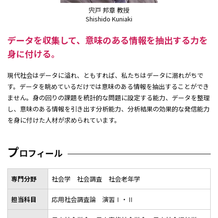
金 早雪
宍戸 邦章 教授
Shishido Kuniaki
宍戸 邦章
西嶋 淳
データを収集して、
意味のある情報を抽出する力を
狭間 惠三子
身に付ける。
初谷 勇
森田 学
現代社会はデータに溢れ、ともすれば、私たちはデータに溺れがちで
地域経済政策専攻非常勤教員
す。データを眺めているだけでは意味のある情報を抽出することができ
経営革新専攻専任教員
ません。身の回りの課題を統計的な問題に設定する能力、データを整理
し、意味のある情報を引き出す分析能力、分析結果の効果的な発信能力
経営革新専攻非常勤教員
を身に付けた人材が求められています。
在学生・修了生紹介
入試情報
プ
ロフィール
公開講座・研究講座
専門分野
社会学 社会調査 社会老年学
研究 PICK UP
担当科目
応用社会調査論 演習Ⅰ・Ⅱ