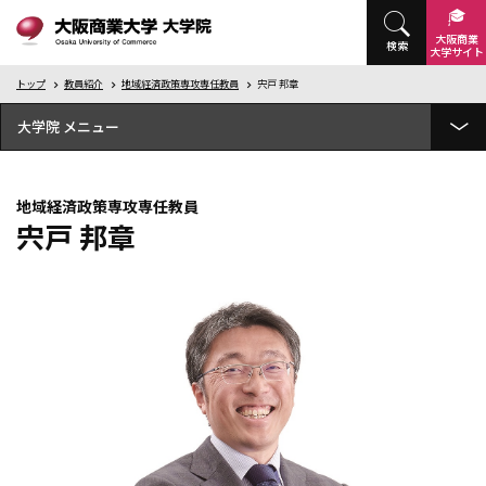
大阪商業
検索
大学
サイト
トップ
教員紹介
地域経済政策専攻専任教員
宍戸 邦章
大学院
大学院概要
地域経済政策専攻専任教員
研究科紹介
宍戸 邦章
教員紹介
地域経済政策専攻専任教員
明石 芳彦
石上 敏
石川 雄一
閻 和平
加藤 慶一郎
鎌苅 宏司