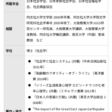
日本社会学会、日本家族社会学会、日本社会福祉学
所属学会
会、社会調査協会
同志社大学文学部 2000年卒業、同志社大学大学院文学
研究科社会学専攻 2005年修了、大阪商業大学JGSS研
経歴
究センター研究員、大阪商業大学講師、大阪商業大学
准教授、同志社大学嘱託講師、南京大学（中国）客員
教授 など
学位
博士（社会学）
『社会学と社会システム』(共著)〔中央法規出版社
2021年〕
『高齢期のクオリティ・オブ・ライフ』〔晃洋書
房 2018年〕
『シリーズ生涯発達心理学 エピソードでつかむ老
年心理学』(共著)〔ミネルヴァ書房 2011年〕
『日本人の意識と行動』(共著)〔東京大学出版会 2
008年〕
"The Impact of the Great East Japan Earthquake
著作・論文