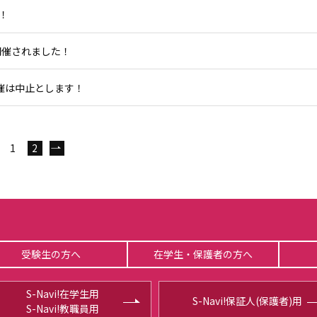
！
開催されました！
開催は中止とします！
次へ
1
2
受験生の方へ
在学生・保護者の方へ
S-Navi!在学生用
S-Navi!保証人(保護者)用
S-Navi!教職員用